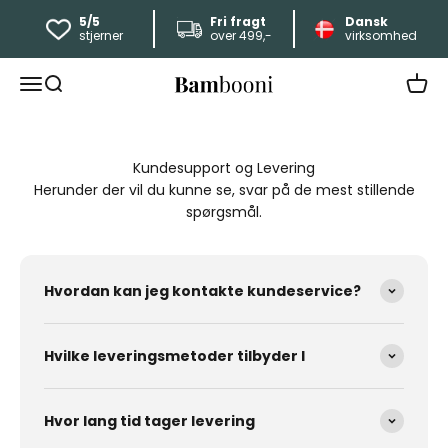
Spring til indhold
5/5
Fri fragt
Dansk
stjerner
over 499,-
virksomhed
bambusbambooni
Åbn navigationsmenu
Åbn søgefunktion
Åbn i
Kundesupport og Levering
Herunder der vil du kunne se, svar på de mest stillende
spørgsmål.
Hvordan kan jeg kontakte kundeservice?
Hvilke leveringsmetoder tilbyder I
Hvor lang tid tager levering